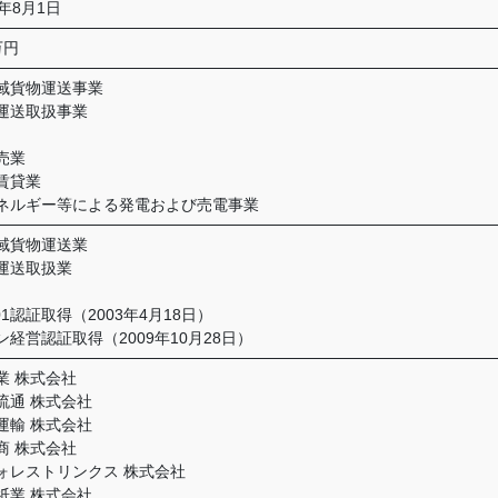
年8月1日
万円
域貨物運送事業
運送取扱事業
売業
賃貸業
ネルギー等による発電および売電事業
域貨物運送業
運送取扱業
001認証取得（2003年4月18日）
ン経営認証取得（2009年10月28日）
業 株式会社
流通 株式会社
運輸 株式会社
商 株式会社
ォレストリンクス 株式会社
紙業 株式会社