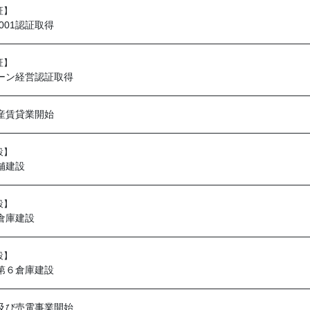
証】
9001認証取得
証】
ーン経営認証取得
産賃貸業開始
設】
舗建設
設】
倉庫建設
設】
第６倉庫建設
及び売電事業開始