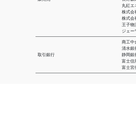
丸紅エ
株式会
株式会
王子物
ジェ
商工中
清水銀
取引銀行
静岡銀
富士信
富士宮