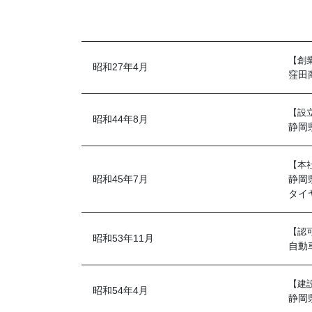
【創
昭和27年4月
窪田
【設
昭和44年8月
静岡
【本
昭和45年7月
静岡
タイ
【認
昭和53年11月
自動
【建
昭和54年4月
静岡