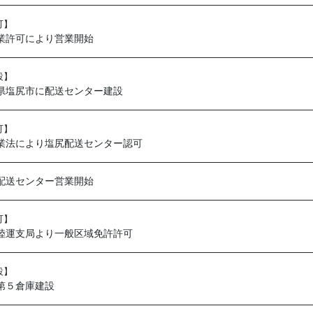
可】
業許可により営業開始
設】
県塩尻市に配送センター建設
可】
業法により塩尻配送センター認可
配送センター営業開始
可】
陸運支局より一般区域免許許可
設】
第５倉庫建設