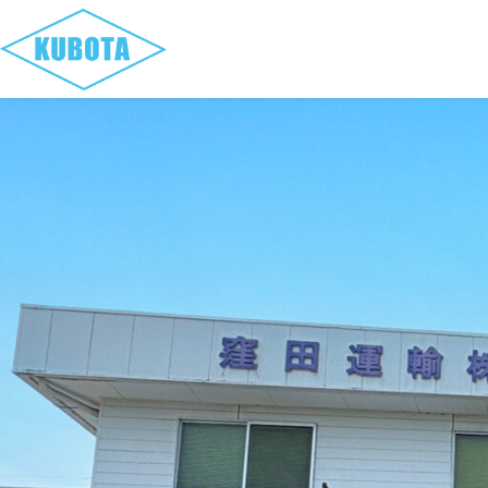
コ
ナ
ン
ビ
テ
ゲ
ン
ー
ツ
シ
へ
ョ
ス
ン
キ
に
ッ
移
プ
動