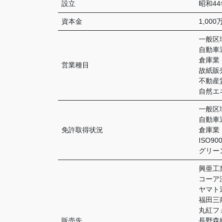
設立
昭和44
資本金
1,000
一般区
自動車
倉庫業
営業種目
故紙販
不動産
自然エ
一般区
自動車
免許取得状況
倉庫業
ISO9
グリー
興亜工
コーア
ヤマト
福田三
丸紅フ
販売先
長野森