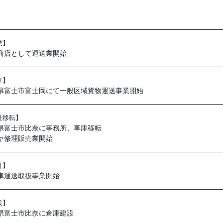
業】
商店として運送業開始
立】
県富士市富士岡にて一般区域貨物運送事業開始
社移転】
県富士市比奈に事務所、車庫移転
ヤ修理販売業開始
可】
車運送取扱事業開始
設】
県富士市比奈に倉庫建設